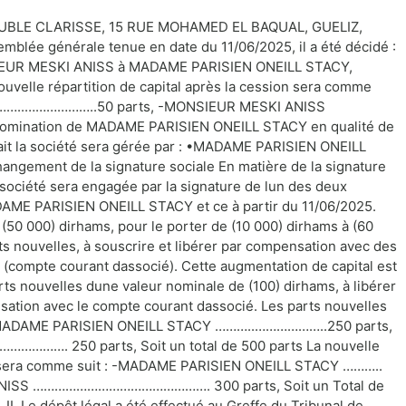
UBLE CLARISSE, 15 RUE MOHAMED EL BAQUAL, GUELIZ,
blée générale tenue en date du 11/06/2025, il a été décidé :
NSIEUR MESKI ANISS à MADAME PARISIEN ONEILL STACY,
ouvelle répartition de capital après la cession sera comme
………..………………..50 parts, -MONSIEUR MESKI ANISS
nation de MADAME PARISIEN ONEILL STACY en qualité de
 fait la société sera gérée par : •MADAME PARISIEN ONEILL
gement de la signature sociale En matière de la signature
 société sera engagée par la signature de lun des deux
E PARISIEN ONEILL STACY et ce à partir du 11/06/2025.
50 000) dirhams, pour le porter de (10 000) dirhams à (60
ts nouvelles, à souscrire et libérer par compensation avec des
té (compte courant dassocié). Cette augmentation de capital est
ts nouvelles dune valeur nominale de (100) dirhams, à libérer
nsation avec le compte courant dassocié. Les parts nouvelles
r : -MADAME PARISIEN ONEILL STACY ………..………………..250 parts,
…. 250 parts, Soit un total de 500 parts La nouvelle
n, sera comme suit : -MADAME PARISIEN ONEILL STACY ………..
NISS …………………………………………. 300 parts, Soit un Total de
 II. Le dépôt légal a été effectué au Greffe du Tribunal de