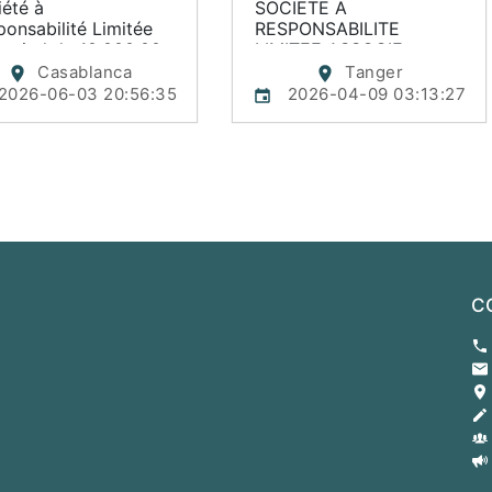
été à 
SOCIETE A 
onsabilité Limitée 
RESPONSABILITE 
apital de 10.000,00 
LIMITEE ASSOCIE 
UNIQUE 

Casablanca
Tanger
e social : 56 
AU CAPITAL DE 
2026-06-03 20:56:35
2026-04-09 03:13:27
levard Moulay 
100.000,- DHS

ssef, 3ème Étage, 
Cession des parts 
artement 14 – 
sociales

ablanca

*Que par acte sous 
n 656345 – 
seing privé en date du 
ablanca

04 Mars 2026, M. 
SEDDIK ABDELMAJID, 
ant décision de 
détenteur Cent (100) 
ssemblée Générale 
parts sociales de Mille 
aordinaire du 23 
(1000,-DH) dirhams 
C
l 2026, les associés 
chacune dans ladite 
décidé la 
société cède et 
olution anticipée de 
transporte sous toutes 
société AZOUH 
les garanties ordinaires 
ST S.A.R.L. à 
et de droit    la totalité 
pter de cette date 
de Cent (100) parts 
a mise en liquidation 
sociales à M. ASABOUH 
ble.

ABDELGHANI qui 
ssemblée Générale a 
accepte de les acquérir. 