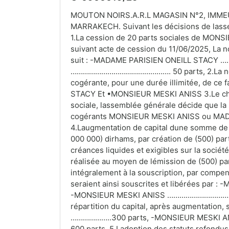
MOUTON NOIRS.A.R.L MAGASIN N°2, IMME
MARRAKECH. Suivant les décisions de lassem
1.La cession de 20 parts sociales de MO
suivant acte de cession du 11/06/2025, La n
suit : -MADAME PARISIEN ONEILL STACY 
…………………………………………. 50 parts, 2.La nomi
cogérante, pour une durée illimitée, de ce
STACY Et •MONSIEUR MESKI ANISS 3.Le chan
sociale, lassemblée générale décide que la
cogérants MONSIEUR MESKI ANISS ou MADAM
4.Laugmentation de capital dune somme de (
000 000) dirhams, par création de (500) par
créances liquides et exigibles sur la socié
réalisée au moyen de lémission de (500) par
intégralement à la souscription, par compe
seraient ainsi souscrites et libérées pa
-MONSIEUR MESKI ANISS ………………………………………
répartition du capital, après augmentatio
………………..300 parts, -MONSIEUR MESKI A
600 parts, 5.Ladoption des statuts refondus,