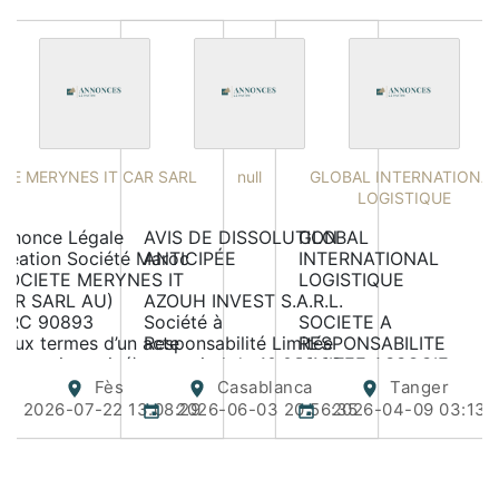
STE MERYNES IT CAR SARL
null
GLOBAL INTERNATIONA
LOGISTIQUE
nnonce Légale 
AVIS DE DISSOLUTION 
GLOBAL 
réation Société Maroc

ANTICIPÉE

INTERNATIONAL 
SOCIETE MERYNES IT 
LOGISTIQUE

AR SARL AU)

AZOUH INVEST S.A.R.L.

 RC 90893

Société à 
SOCIETE A 
 Aux termes d’un acte 
Responsabilité Limitée 
RESPONSABILITE 
sous seing privé) en 
au capital de 10.000,00 
LIMITEE ASSOCIE 
ate de 29/06/2026.

DH

UNIQUE 

Fès
Casablanca
Tanger
Siège social : 56 
AU CAPITAL DE 
2026-07-22 13:08:29
2026-06-03 20:56:35
2026-04-09 03:13:
’une société à 
Boulevard Moulay 
100.000,- DHS

esponsabilité limitée à 
Youssef, 3ème Étage, 
Cession des parts 
ssocie unique (SARL 
Appartement 14 – 
sociales

U) dont les 
Casablanca

*Que par acte sous 