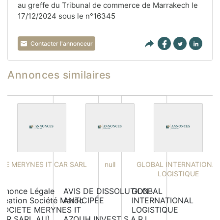
au greffe du Tribunal de commerce de Marrakech le
17/12/2024 sous le n°16345
Contacter l'annonceur
Annonces similaires
STE MERYNES IT CAR SARL
null
GLOBAL INTERNATIONA
LOGISTIQUE
nnonce Légale 
AVIS DE DISSOLUTION 
GLOBAL 
réation Société Maroc

ANTICIPÉE

INTERNATIONAL 
SOCIETE MERYNES IT 
LOGISTIQUE

AR SARL AU)

AZOUH INVEST S.A.R.L.
